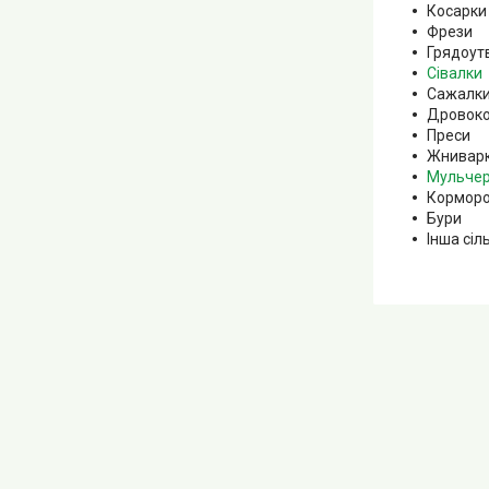
Косарки
Фрези
Грядоут
Сівалки
Сажалки
Дровоко
Преси
Жнивар
Мульче
Корморо
Бури
Інша сіл