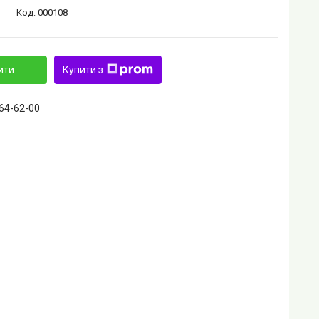
Код:
000108
ити
Купити з
464-62-00