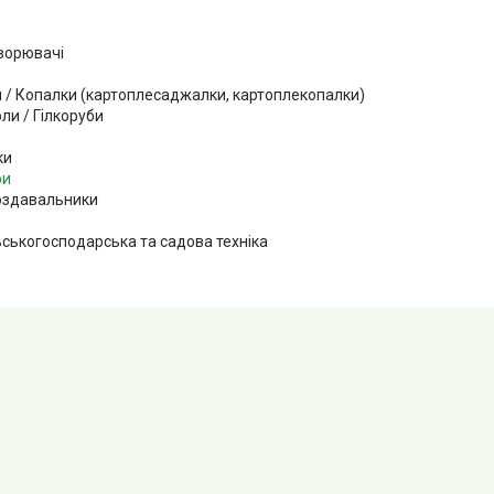
ворювачі
 / Копалки (картоплесаджалки, картоплекопалки)
ли / Гілкоруби
ки
ри
здавальники
ьськогосподарська та садова техніка