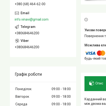
+380 (68) 464-62-00
info.vinavi@gmail.com
+380684646200
повернення 
+380684646200
будь-який то
Графік роботи
Опис
Понеділок
09:00
18:00
Вівторок
09:00
18:00
Карданний ва
між двома ва
Середа
09:00
18:00