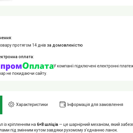
товару протягом 14 днів
за домовленістю
У компанії підключені електронні плате
вар не покидаючи сайту.
Характеристики
Інформація для замовлення
л із кріпленням на
6×8 шліців
— це шарнірний механізм, який забе
лами під змінним кутом завдяки рухомому з’єднанню ланок.