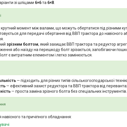
аріанти зі шліцами
6×6
та
6×8
.
і
 крутний момент між валами, що можуть обертатися під різними ку
овується для передачі обертання від ВВП трактора до навісного а
я.
ний
зрізним болтом
, який захищає ВВП трактора та редуктор агрега
ження або наїзду на перешкоду болт зрізається, запобігаючи пошк
болт є витратним елементом і легко замінюється.
альність
— підходить для різних типів сільськогосподарської технік
сть
— ефективний захист редуктора та ВВП трактора від переванта
ність
— проста заміна зрізного болта без спеціальних інструментів.
ння
я навісного та причіпного обладнання:
увачі