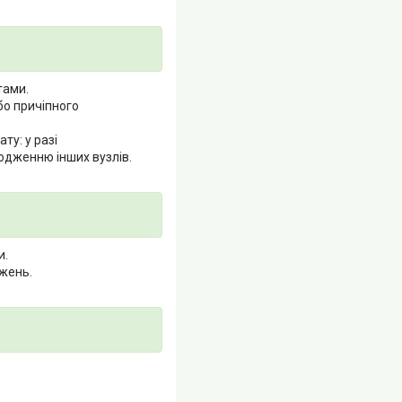
тами.
бо причіпного
ту: у разі
одженню інших вузлів.
и.
жень.