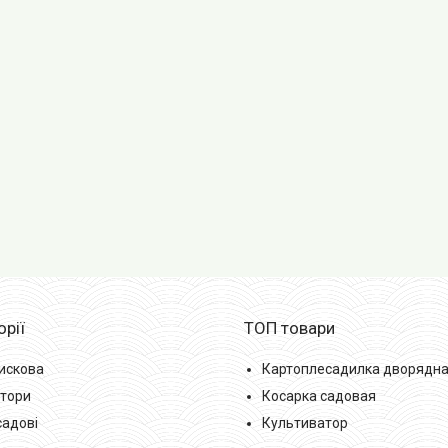
орії
ТОП товари
искова
Картоплесадилка дворядн
тори
Косарка садовая
садові
Культиватор