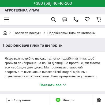
+380 (68) 46-46-200
АГРОТЕХНІКА VINAVI
Товари та послуги
Подрібнювачі гілок та щепорізи
Подрібнювачі гілок та щепорізи
Якщо вам потрібно швидко та легко подрібнити гілки, щоб
зробити прибирання на вашій ділянці ще простіше, ми маємо
все необхідне для цього. Ми пропонуємо широкий
асортимент, включаючи високоякісні моделі з різними
функціями та можливостями. Наші продавці-консультанти з
радістю допоможуть вам знайти ідеальний варіант, щоб
Показати все
забезпечити найбільше задоволення та користь від вашого
нового придбання.
Сортування
0
Фільтри