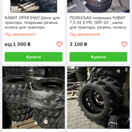
KABAT ОРИГІНАЛ Шини для
ПОЛЬСЬКА покришка KABAT
трактора, покришки резина,
7,5-16 8 PR, SRF-02 , шина
колеса для трактора
для трактора, резина, колесо
Під замовлення
Під замовлення
1 000
3 100
від
₴
₴
Купити
Купити