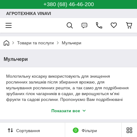
+380 (68) 46-46-200
АГРОТЕХНІКА VINAVI
Товари та послуги
Мульчери
Мульчери
Молотильну косарку використовують для знищення
рослинних залишків після збирання врожаю, для
мульчування рослинних решток, а так само для подрібнення
зрубаних гілок чагарників в садах, де вирощуються м'які
фрукти та садові рослини. Пропонуємо Вам подрібнювачі
виробництва Bomet і Leopard. Техніка з гарантією, так само у
Показати все
нас є в наявності всі комплектуючі і запчастини.
Сортування
0
Фільтри