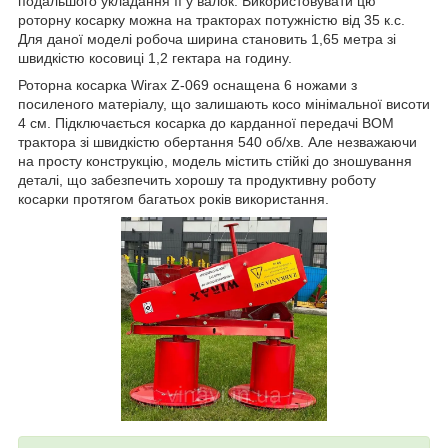
подальшого укладання її у валок. Використовувати цю
роторну косарку можна на тракторах потужністю від 35 к.с.
Для даної моделі робоча ширина становить 1,65 метра зі
швидкістю косовиці 1,2 гектара на годину.
Роторна косарка Wirax Z-069 оснащена 6 ножами з
посиленого матеріалу, що залишають косо мінімальної висоти
4 см. Підключається косарка до карданної передачі BOM
трактора зі швидкістю обертання 540 об/хв. Але незважаючи
на просту конструкцію, модель містить стійкі до зношування
деталі, що забезпечить хорошу та продуктивну роботу
косарки протягом багатьох років використання.