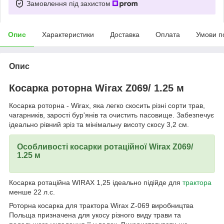
Замовлення під захистом
Опис
Характеристики
Доставка
Оплата
Умови п
Опис
Косарка роторна Wirax Z069/ 1.25 м
Косарка роторна - Wirax, яка легко скосить різні сорти трав,
чагарників, зарості бур'янів та очистить пасовище. Забезпечує
ідеально рівний зріз та мінімальну висоту скосу 3,2 см.
Особливості косарки ротаційної Wirax Z069/
1.25 м
Косарка ротаційна WIRAX 1,25 ідеально підійде для
трактора
менше 22 л.с.
Роторна косарка для трактора Wirax Z-069 виробництва
Польща призначена для укосу різного виду трави та