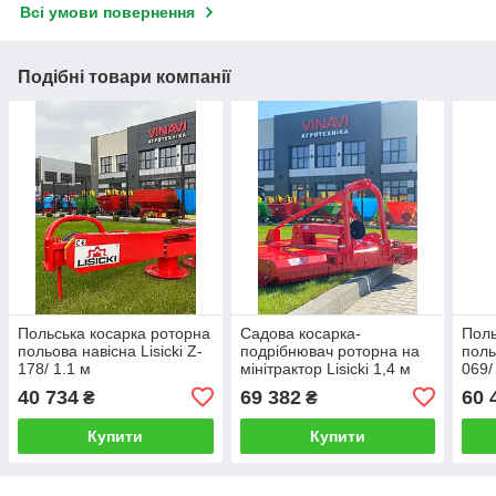
Всі умови повернення
Подібні товари компанії
Польська косарка роторна
Садова косарка-
Поль
польова навісна Lisicki Z-
подрібнювач роторна на
поль
178/ 1.1 м
мінітрактор Lisicki 1,4 м
069/
40 734
69 382
60 
₴
₴
Купити
Купити