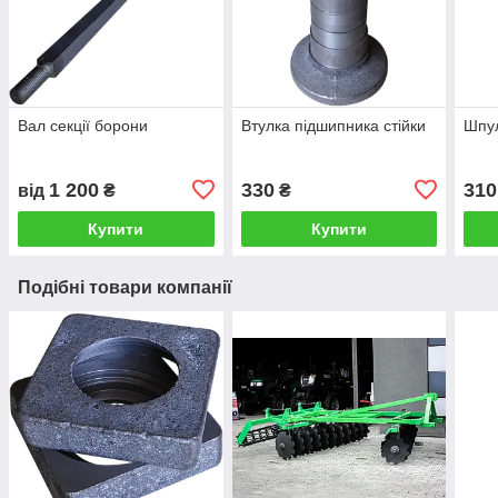
Вал секції борони
Втулка підшипника стійки
Шпу
1 200
330
310
від
₴
₴
Купити
Купити
Подібні товари компанії