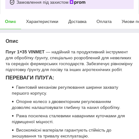
Замовлення під захистом
Опис
Характеристики
Доставка
Оплата
Умови п
Опис
Плуг 1×35 VINMET
— надійний та продуктивний інструмент
для обробітку ґрунту, спеціально розроблений для невеликих
та середніх фермерських господарств. Забезпечує рівномірну
підготовку ґрунту для посіву та інших агротехнічних робіт.
ПЕРЕВАГИ ПЛУГА:
Гвинтовий механізм регулювання ширини захвату
першого корпусу.
Опорне колесо з двовекторним регулюванням
дозволяє налаштовувати глибину та нахил обробітку.
Рама посилена сталевими наварними куточками для
підвищеної міцності.
Високоякісні матеріали гарантують стійкість до
зношування та тривалу експлуатацію.