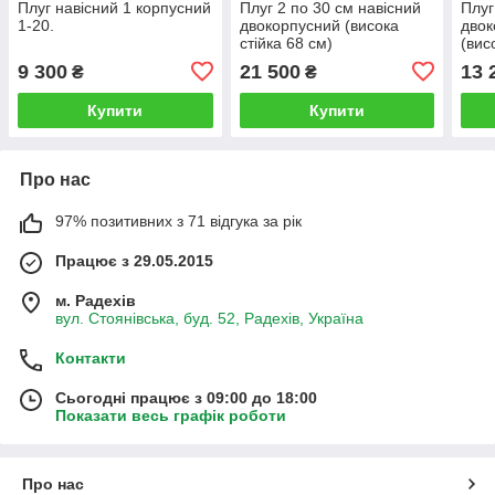
Плуг навісний 1 корпусний
Плуг 2 по 30 см навісний
Плуг
1-20.
двокорпусний (висока
двок
стійка 68 см)
(вис
9 300
21 500
13 
₴
₴
Купити
Купити
Про нас
97% позитивних з 71 відгука за рік
Працює з 29.05.2015
м. Радехів
вул. Стоянівська, буд. 52, Радехів, Україна
Контакти
Сьогодні працює з 09:00 до 18:00
Показати весь графік роботи
Про нас