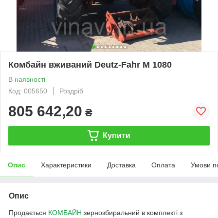
Комбайн вживаний Deutz-Fahr M 1080
В наявності
Код: 005650
Роздріб
805 642,20
₴
Купити
Опис
Характеристики
Доставка
Оплата
Умови п
Опис
Продається
КОМБАЙН
зернозбиральний в комплекті з