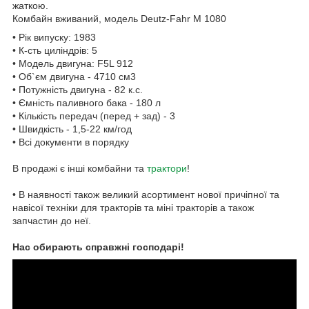
жаткою.
Комбайн вживаний, модель Deutz-Fahr M 1080
• Рік випуску: 1983
• К-сть циліндрів: 5
• Модель двигуна: F5L 912
• Об`єм двигуна - 4710 см3
• Потужність двигуна - 82 к.с.
• Ємність паливного бака - 180 л
• Кількість передач (перед + зад) - 3
• Швидкість - 1,5-22 км/год
• Всі документи в порядку
В продажі є інші комбайни та
трактори
!
• В наявності також великий асортимент нової причіпної та
навісої техніки для тракторів та міні тракторів а також
запчастин до неї.
Нас обирають справжні господарі!