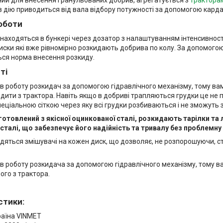
 в дію приводиться від вала відбору потужності за допомогою карда
оботи
знаходяться в бункері через дозатор з налаштуванням інтенсивност
иски які вже рівномірно розкидають добрива по колу. За допомого
ся норма внесення розкиду.
ті
в роботу розкидач за допомогою гідравлічного механізму, тому ва
дити з трактора. Навіть якщо в добриві трапляються грудки це не 
еціальною сіткою через яку всі грудки розбиваються і не зможуть 
отовлений з якісної оцинкованої сталі, розкидають тарілки та 
сталі, що забезпечує його надійність та тривалу без проблемну
одяться змішувачі на кожен диск, що дозволяє, не розпорошуючи, с
в роботу розкидача за допомогою гідравлічного механізму, тому в
ого з трактора.
стики:
раїна VINMET