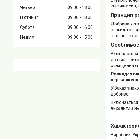
кінських сил,
Четвер
09:00
18:00
Принцип р
Пʼятниця
09:00
18:00
Добрива які 
Субота
09:00
16:00
розкидаючі д
налаштовуєть
Неділя
09:00
15:00
Особливос
Включається 
до нього вихо
оснащений сп
Розкидач виг
нержавіючої 
У баках знах
добрива.
Включається 
виходити з нь
Характери
Виробник: Ук