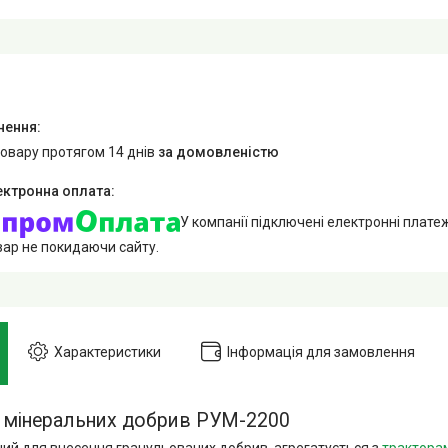
товару протягом 14 днів
за домовленістю
У компанії підключені електронні плате
вар не покидаючи сайту.
Характеристики
Інформація для замовлення
 мінеральних добрив РУМ-2200
ний для внесення гранульованих добрив, агрегатується з
трактора