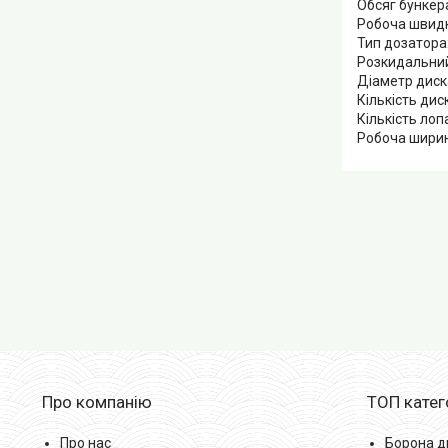
Обсяг бункера
Робоча швидкі
Тип дозатора
Розкидальний
Діаметр диск
Кількість диск
Кількість лоп
Робоча ширин
Про компанію
ТОП катег
Про нас
Борона д