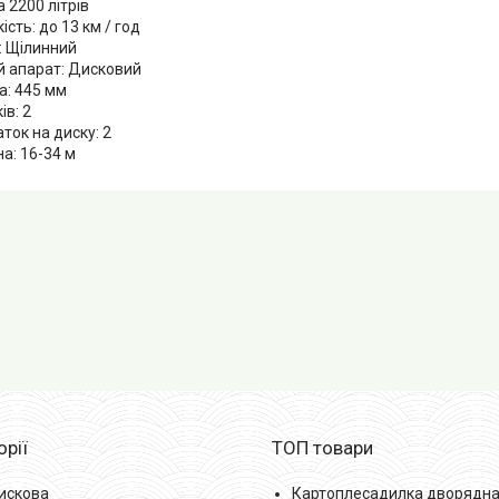
 2200 літрів
сть: до 13 км / год
: Щілинний
 апарат: Дисковий
а: 445 мм
ів: 2
аток на диску: 2
а: 16-34 м
орії
ТОП товари
искова
Картоплесадилка дворядн