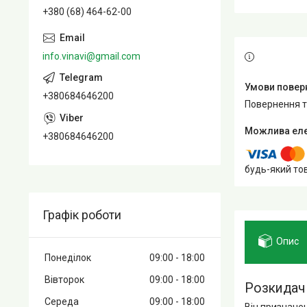
+380 (68) 464-62-00
info.vinavi@gmail.com
+380684646200
повернення 
+380684646200
будь-який то
Графік роботи
Опис
Понеділок
09:00
18:00
Вівторок
09:00
18:00
Розкидач
Середа
09:00
18:00
Він призначе