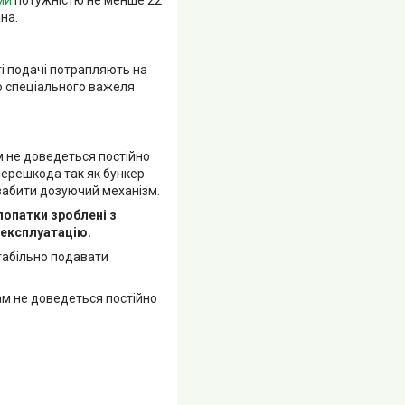
на.
і подачі потрапляють на
ю спеціального важеля
м не доведеться постійно
перешкода так як бункер
забити дозуючий механізм.
лопатки зроблені з
 експлуатацію.
табільно подавати
ам не доведеться постійно