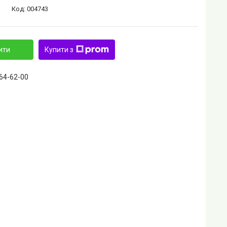
Код:
004743
ити
Купити з
464-62-00