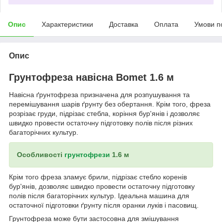
Опис
Характеристики
Доставка
Оплата
Умови п
Опис
Грунтофреза навісна Bomet 1.6 м
Навісна ґрунтофреза призначена для розпушування та
перемішування шарів ґрунту без обертання. Крім того, фреза
розрізає груди, підрізає стебла, коріння бур'янів і дозволяє
швидко провести остаточну підготовку полів після різних
багаторічних культур.
Особливості
грунтофрези
1.6 м
Крім того фреза зламує брили, підрізає стебло коренів
бур'янів, дозволяє швидко провести остаточну підготовку
полів після багаторічних культур. Ідеальна машина для
остаточної підготовки ґрунту після оранки луків і пасовищ.
Грунтофреза може бути застосовна для змішування