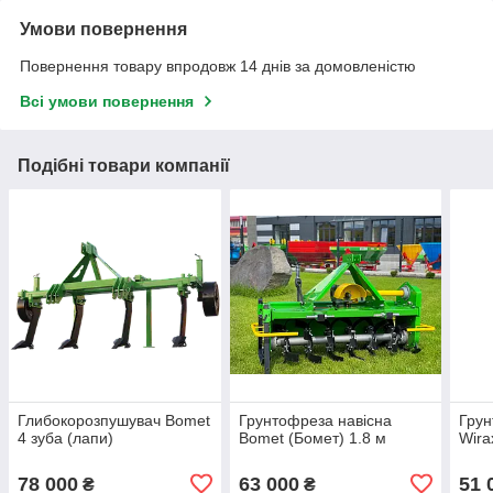
Умови повернення
Повернення товару впродовж 14 днів за домовленістю
Всі умови повернення
Подібні товари компанії
Глибокорозпушувач Bomet
Грунтофреза навісна
Грун
4 зуба (лапи)
Bomet (Бомет) 1.8 м
Wira
78 000
63 000
51 
₴
₴