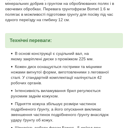
мінеральних добрив з грунтом на оброблюваних полях і в
овочевих обробках. Перевага грунтофрези Bomet 1.6 м
полягає в можливості підготовки грунту для посіву під час
одного переїзду на глибину 12 см.
Технічні переваги:
В основі конструкції є суцільний вал, на
якому закріплені диски з проміжком 225 мм.
Кожен диск оснащується гострими та міцними
ножами вигнутої форми, виготовленими з легованої
сталі. У стандартній комплектації налічується 42
робочих органів.
Інтенсивність виламування брил регулюється
рухомим заднім кожухом.
Підняття кожуха збільшує розміри частинок
подрібненого ґрунту, а його опускання викликає
зменшення частинок подрібненого ґрунту внаслідок
удару ґрунту об кожух.
Швидкість роботи фрези Бомет - 5 км/год при