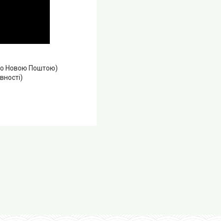
або Новою Поштою)
вності)