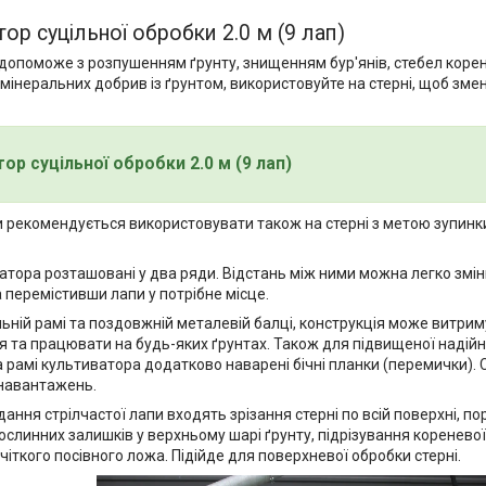
ор суцільної обробки 2.0 м (9 лап)
допоможе з розпушенням ґрунту, знищенням бур'янів, стебел коре
мінеральних добрив із ґрунтом, використовуйте на стерні, щоб зм
ор суцільної обробки 2.0 м (9 лап)
 рекомендується використовувати також на стерні з метою зупинк
атора розташовані у два ряди. Відстань між ними можна легко змі
 перемістивши лапи у потрібне місце.
льній рамі та поздовжній металевій балці, конструкція може витри
 та працювати на будь-яких ґрунтах. Також для підвищеної надійн
а рамі культиватора додатково наварені бічні планки (перемички).
 навантажень.
дання стрілчастої лапи входять зрізання стерні по всій поверхні, п
слинних залишків у верхньому шарі ґрунту, підрізування кореневої
чіткого посівного ложа. Підійде для поверхневої обробки стерні.