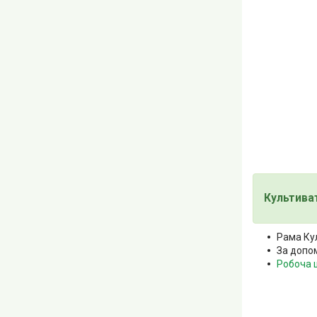
Культиват
Рама Кул
За допо
Робоча ш