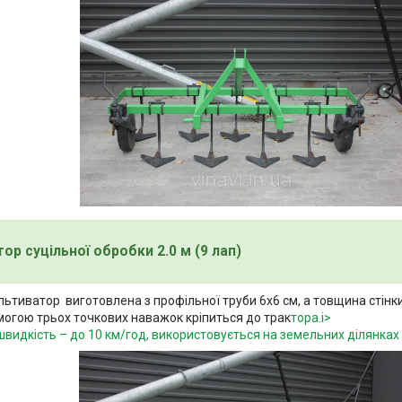
ор суцільної обробки 2.0 м (9 лап)
ьтиватор виготовлена з профільної труби 6х6 см, а товщина стінки
могою трьох точкових наважок кріпиться до трак
тора.i>
видкість – до 10 км/год, використовується на земельних ділянках і