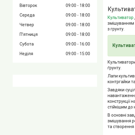
Вівторок
09:00
18:00
Культиват
Середа
09:00
18:00
Культиватор
змішуванням 
Четвер
09:00
18:00
з грунту.
Пʼятниця
09:00
18:00
Субота
09:00
16:00
Культиват
Неділя
09:00
15:00
Культиватори
ґрунту.
Лапи культив
контргайки та
Завдяки суці
навантаження
конструкції н
стійкішим до
В основні зав
змішування ро
та створення 