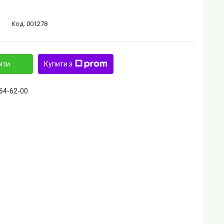
Код:
001278
ити
Купити з
464-62-00