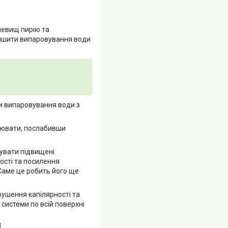
невищ пирію та
еншити випаровування води
и випаровування води з
нювати, послабивши
мувати підвищені
ості та посилення
 Саме це робить його ще
орушення капілярності та
 системи по всій поверхні