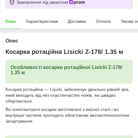
Замовлення під захистом
Опис
Характеристики
Доставка
Оплата
Умови п
Опис
Косарка ротаційна Lisicki Z-178/ 1.35 м
Особливості косарки ротаційної Lisicki Z-178/
1.35 м
Косарка ротаційна — Lisicki, забезпечує ідеально рівний зріз,
який виходить від лез пластинчастих ножів, які швидко
обертаються.
Всі комплектуючі косарки виготовлені з якісної сталі і всі
внутрішні частини проходять обов'язкове високотехнологічне
загартування.