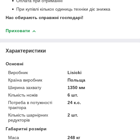
Оплата при отриманні
При купівлі кількох одиниць техніки діє знижка
Нас обирають справжні господарі!
Приховати
Характеристики
Основні
Виробник
Lisicki
Країна виробник
Польща
Ширина захвату
1350 мм
Кількість ножів
6 шт.
Потреба в потужності
24 к.с.
трактора
Кількість шарнірних
2 шт.
редукторів
Габаритні розміри
Маса
248 кг