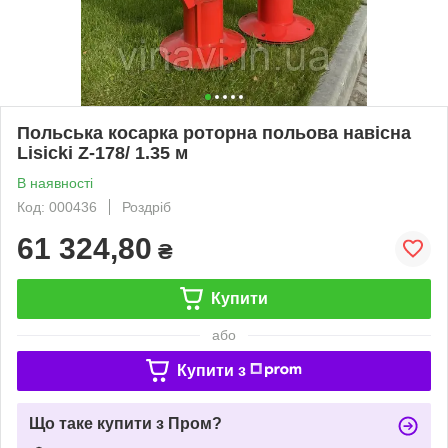
Польська косарка роторна польова навісна
Lisicki Z-178/ 1.35 м
В наявності
Код: 000436
Роздріб
61 324,80
₴
Купити
або
Купити з
Що таке купити з Пром?