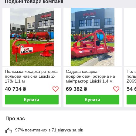
Подібні товари компанії
Польська косарка роторна
Садова косарка-
Поль
польова навісна Lisicki Z-
подрібнювач роторна на
поль
178/ 1.1 м
мінітрактор Lisicki 1,4 м
Z069
40 734
69 382
54 
₴
₴
Купити
Купити
Про нас
97% позитивних з 71 відгука за рік